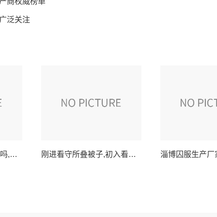
生产商权威榜单
广泛关注
西城看守所可以送被子吗,西城看守所接受家属送被子规定详解
刚进看守所叠被子,初入看守所学习叠被子的第一课