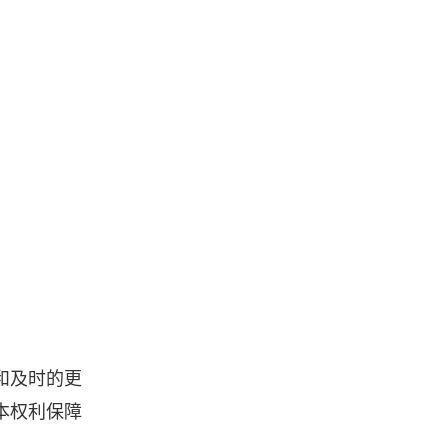
和及时的更
本权利保障