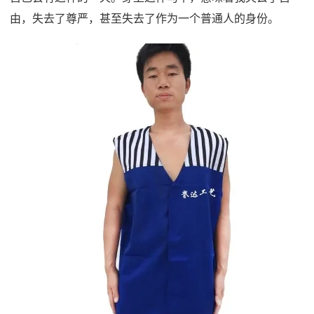
由，失去了尊严，甚至失去了作为一个普通人的身份。