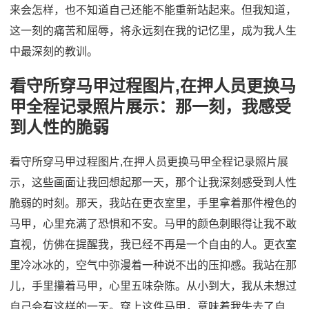
来会怎样，也不知道自己还能不能重新站起来。但我知道，
这一刻的痛苦和屈辱，将永远刻在我的记忆里，成为我人生
中最深刻的教训。
看守所穿马甲过程图片,在押人员更换马
甲全程记录照片展示：那一刻，我感受
到人性的脆弱
看守所穿马甲过程图片,在押人员更换马甲全程记录照片展
示，这些画面让我回想起那一天，那个让我深刻感受到人性
脆弱的时刻。那天，我站在更衣室里，手里拿着那件橙色的
马甲，心里充满了恐惧和不安。马甲的颜色刺眼得让我不敢
直视，仿佛在提醒我，我已经不再是一个自由的人。更衣室
里冷冰冰的，空气中弥漫着一种说不出的压抑感。我站在那
儿，手里攥着马甲，心里五味杂陈。从小到大，我从未想过
自己会有这样的一天。穿上这件马甲，意味着我失去了自