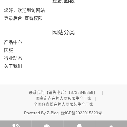
控制面板
您好，欢迎到访网站！
登录后台
查看权限
网站分类
产品中心
囚服
行业动态
关于我们
联系我们【销售电话：18738845858】 ​
国家定点在押人员被服生产厂家
全国各省份在押人员服装生产厂家
Powered By
Z-Blog
.
豫ICP备2022015323号
.