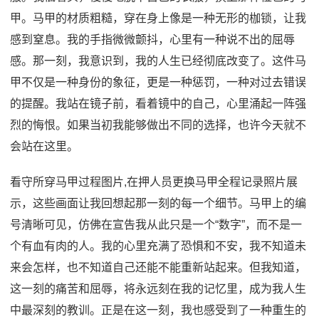
甲。马甲的材质粗糙，穿在身上像是一种无形的枷锁，让我
感到窒息。我的手指微微颤抖，心里有一种说不出的屈辱
感。那一刻，我意识到，我的人生已经彻底改变了。这件马
甲不仅是一种身份的象征，更是一种惩罚，一种对过去错误
的提醒。我站在镜子前，看着镜中的自己，心里涌起一阵强
烈的悔恨。如果当初我能够做出不同的选择，也许今天就不
会站在这里。
看守所穿马甲过程图片,在押人员更换马甲全程记录照片展
示，这些画面让我回想起那一刻的每一个细节。马甲上的编
号清晰可见，仿佛在宣告我从此只是一个“数字”，而不是一
个有血有肉的人。我的心里充满了恐惧和不安，我不知道未
来会怎样，也不知道自己还能不能重新站起来。但我知道，
这一刻的痛苦和屈辱，将永远刻在我的记忆里，成为我人生
中最深刻的教训。正是在这一刻，我也感受到了一种重生的