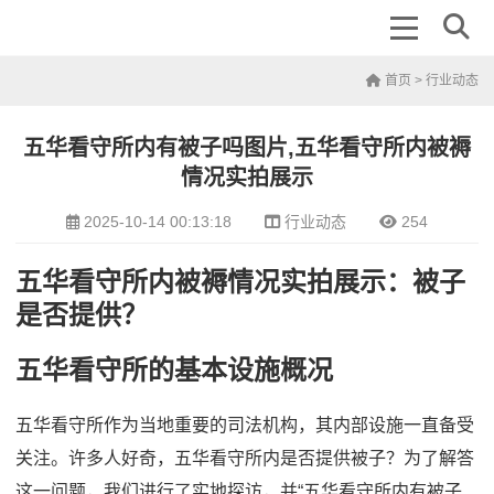
首页
>
行业动态
五华看守所内有被子吗图片,五华看守所内被褥
情况实拍展示
2025-10-14 00:13:18
行业动态
254
五华看守所内被褥情况实拍展示：被子
是否提供？
五华看守所的基本设施概况
五华看守所作为当地重要的司法机构，其内部设施一直备受
关注。许多人好奇，五华看守所内是否提供被子？为了解答
这一问题，我们进行了实地探访，并“五华看守所内有被子