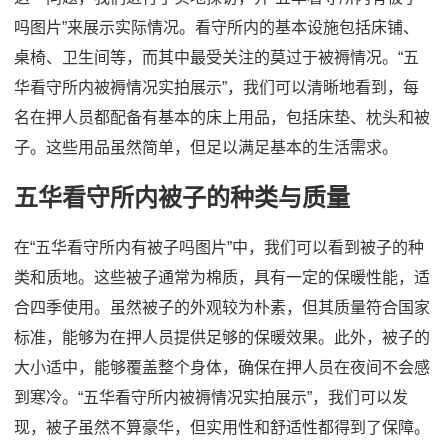
吗图片”来展示实际情况。看守所内的基本设施包括床铺、
桌椅、卫生间等，而其中最受关注的莫过于被褥情况。“五
华看守所内被褥情况实拍展示”，我们可以清晰地看到，每
名在押人员都配备有基本的床上用品，包括床垫、枕头和被
子。这些用品虽然简单，但足以满足基本的生活需求。
五华看守所内被子的种类与质量
在“五华看守所内有被子吗图片”中，我们可以看到被子的种
类和质地。这些被子通常为棉质，具有一定的保暖性能，适
合四季使用。虽然被子的外观较为朴素，但其质量符合国家
标准，能够为在押人员提供足够的保暖效果。此外，被子的
大小适中，能够覆盖整个身体，确保在押人员在夜间不会感
到寒冷。“五华看守所内被褥情况实拍展示”，我们可以发
现，被子虽然不算豪华，但实用性和舒适性都得到了保障。