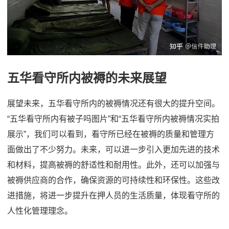
五华看守所内被褥的未来展望
展望未来，五华看守所内的被褥情况还有很大的提升空间。
“五华看守所内有被子吗图片”和“五华看守所内被褥情况实拍
展示”，我们可以看到，看守所已经在被褥的质量和管理方
面做出了不少努力。未来，可以进一步引入更加先进的技术
和材料，提高被褥的舒适性和耐用性。此外，还可以加强与
被褥供应商的合作，确保资源的可持续性和环保性。这些改
进措施，将进一步提升在押人员的生活质量，体现看守所的
人性化管理理念。