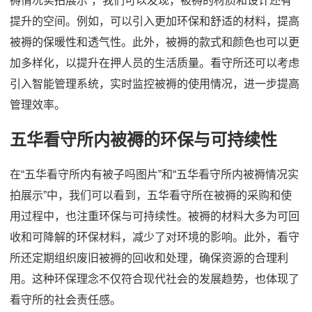
褥情况实拍展示”，我们可以发现，被褥的材质和设计还有
提升的空间。例如，可以引入更加环保和舒适的材料，提高
被褥的保暖性和透气性。此外，被褥的款式和颜色也可以更
加多样化，以提升在押人员的生活质量。看守所还可以考虑
引入智能管理系统，实时监控被褥的使用情况，进一步提高
管理效率。
五华看守所内被褥的环保与可持续性
在“五华看守所内有被子吗图片”和“五华看守所内被褥情况实
拍展示”中，我们可以看到，五华看守所在被褥的采购和使
用过程中，也注重环保与可持续性。被褥的材料大多为可回
收和可降解的环保材料，减少了对环境的影响。此外，看守
所还定期组织废旧被褥的回收和处理，确保资源的合理利
用。这种环保理念不仅符合现代社会的发展趋势，也体现了
看守所的社会责任感。