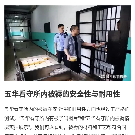
五华看守所内被褥的安全性与耐用性
五华看守所内的被褥在安全性和耐用性方面也经过了严格的
测试。“五华看守所内有被子吗图片”和“五华看守所内被褥情
况实拍展示”，我们可以看到，被褥的材料和工艺都符合国