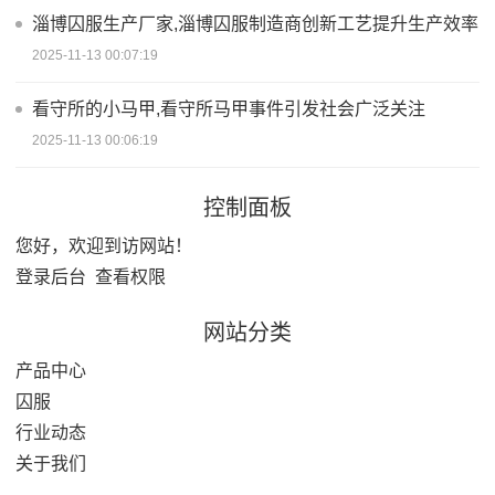
淄博囚服生产厂家,淄博囚服制造商创新工艺提升生产效率
2025-11-13 00:07:19
看守所的小马甲,看守所马甲事件引发社会广泛关注
2025-11-13 00:06:19
控制面板
您好，欢迎到访网站！
登录后台
查看权限
网站分类
产品中心
囚服
行业动态
关于我们