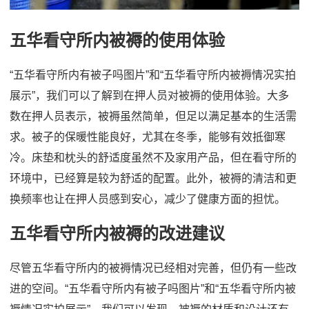
五华看守所内被褥的使用体验
“五华看守所内有被子吗图片”和“五华看守所内被褥情况实拍
展示”，我们可以了解到在押人员对被褥的使用体验。大多
数在押人员表示，被褥虽然简单，但足以满足基本的生活需
求。被子的保暖性能良好，尤其在冬季，能够有效抵御寒
冷。床垫和枕头的舒适度虽然不及家用产品，但在看守所的
环境中，已经算是较为舒适的配置。此外，被褥的清洁和更
换频率也让在押人员感到安心，减少了健康方面的担忧。
五华看守所内被褥的改进建议
尽管五华看守所内的被褥情况已经相对完善，但仍有一些改
进的空间。“五华看守所内有被子吗图片”和“五华看守所内被