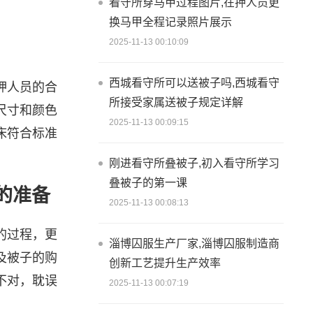
看守所穿马甲过程图片,在押人员更
换马甲全程记录照片展示
2025-11-13 00:10:09
西城看守所可以送被子吗,西城看守
押人员的合
所接受家属送被子规定详解
尺寸和颜色
2025-11-13 00:09:15
床符合标准
刚进看守所叠被子,初入看守所学习
叠被子的第一课
的准备
2025-11-13 00:08:13
的过程，更
淄博囚服生产厂家,淄博囚服制造商
及被子的购
创新工艺提升生产效率
不对，耽误
2025-11-13 00:07:19