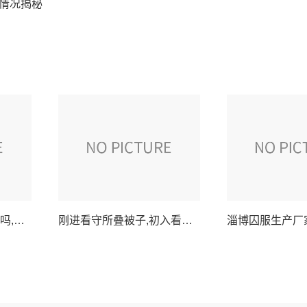
情况揭秘
西城看守所可以送被子吗,西城看守所接受家属送被子规定详解
刚进看守所叠被子,初入看守所学习叠被子的第一课