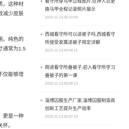
看守所穿马甲过程图片,在押人员更
质，这种材
换马甲全程记录照片展示
效减少皮肤
2025-11-13 00:10:09
西城看守所可以送被子吗,西城看守
用。纯色的
所接受家属送被子规定详解
通常为1.5
2025-11-13 00:09:15
刚进看守所叠被子,初入看守所学习
不仅能够增
叠被子的第一课
。
2025-11-13 00:08:13
淄博囚服生产厂家,淄博囚服制造商
创新工艺提升生产效率
，更是一种
2025-11-13 00:07:19
关怀。